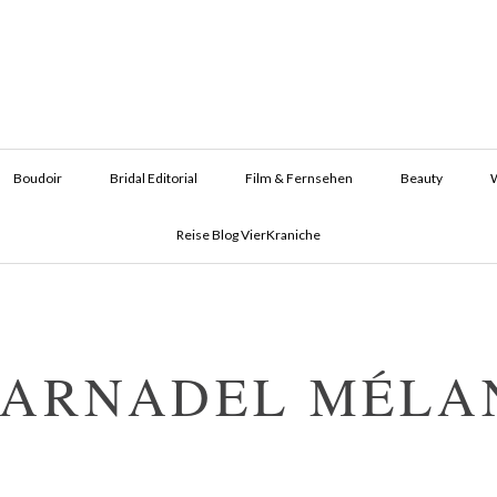
Boudoir
Bridal Editorial
Film & Fernsehen
Beauty
Reise Blog VierKraniche
ARNADEL MÉLA