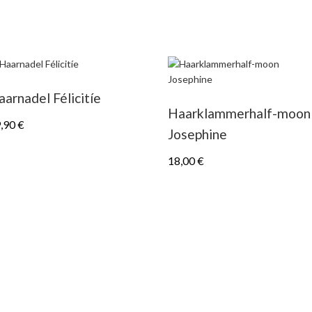
arnadel Félicitíe
Haarklammerhalf-moon
,90
€
Josephine
18,00
€