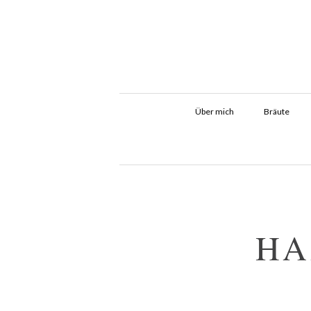
Über mich
Bräute
HA